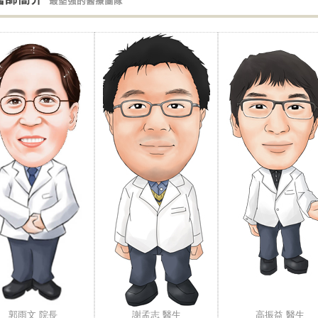
郭雨文 院長
謝孟志 醫生
高振益 醫生