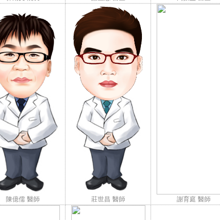
陳億儒 醫師
莊世昌 醫師
謝育庭 醫師