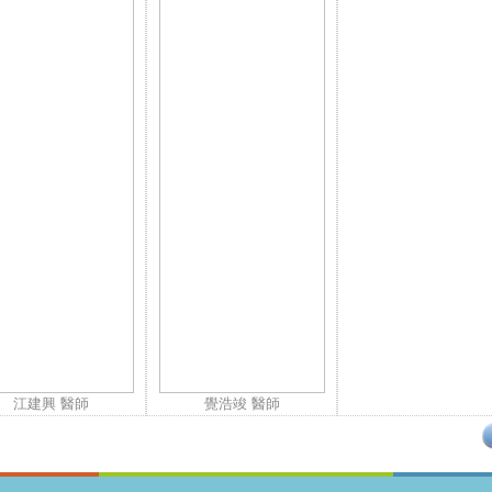
江建興 醫師
覺浩竣 醫師