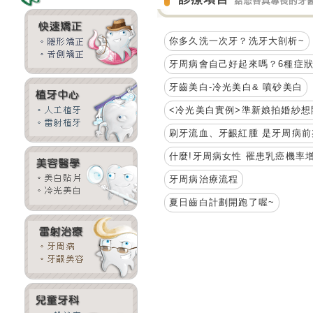
你多久洗一次牙？洗牙大剖析~
牙周病會自己好起來嗎？6種症
牙齒美白-冷光美白& 噴砂美白
<冷光美白實例>準新娘拍婚紗想
刷牙流血、牙齦紅腫 是牙周病
什麼!牙周病女性 罹患乳癌機率增14
牙周病治療流程
夏日齒白計劃開跑了喔~