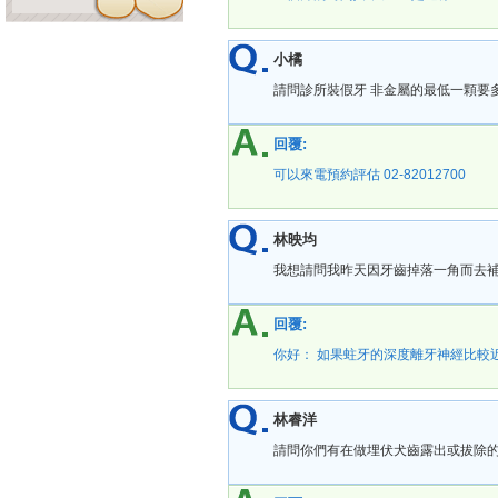
小橘
請問診所裝假牙 非金屬的最低一顆要
回覆:
可以來電預約評估 02-82012700
林映均
我想請問我昨天因牙齒掉落一角而去
回覆:
你好： 如果蛀牙的深度離牙神經比較
林睿洋
請問你們有在做埋伏犬齒露出或拔除