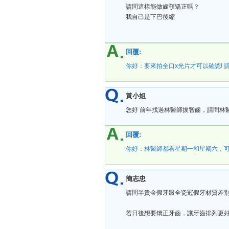
請問這樣能做齒顎矯正嗎？
我自己是下巴後縮
回覆:
你好：要來拍全口x光片才可以確認! 請預
黃小姐
您好 前年找過林醫師拔智齒，請問林
回覆:
你好：林醫師都看星期一和星期六，可
簡志忠
請問半貴金假牙跟全瓷冠假牙材質差
若日後想要矯正牙齒，讓牙齒排列更