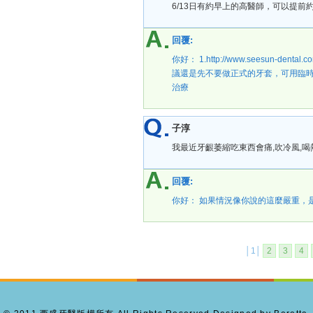
6/13日有約早上的高醫師，可以提前
回覆:
你好： 1.http://www.seesun-dent
議還是先不要做正式的牙套，可用臨時
治療
子淳
我最近牙齦萎縮吃東西會痛,吹冷風,喝
回覆:
你好： 如果情況像你說的這麼嚴重，是可以治
│1│
2
3
4