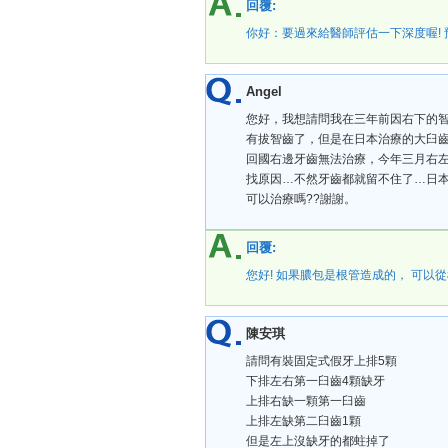
回覆:
你好：要過來給醫師評估一下深度喔! 預約
Angel
您好，我想請問我在三年前因右下的
有拔智齒了，但是在日本治療的大臼
回國右邊牙齒無法治療，今年三月右
找原因…不然牙齒都就留不住了…日
可以治療嗎??謝謝。
回覆:
您好! 如果膿包是根管造成的， 可以從根管裡
陳安琪
請問有裝固定式假牙上排5顆
下排左右第一臼齒4顆缺牙
上排右缺一顆第一臼齒
上排左缺第二臼齒1顆
但是左上沒缺牙的都蛀掉了