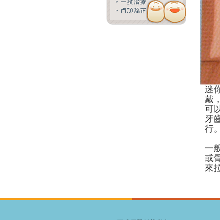
迷
戴
可
牙
行
一
或
來