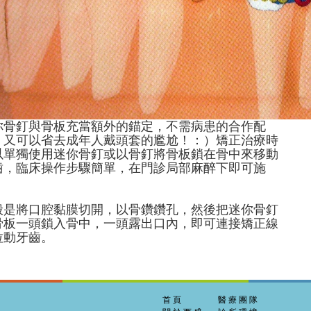
你骨釘與骨板充當額外的錨定，不需病患的合作配
，又可以省去成年人戴頭套的尷尬！：）矯正治療時
以單獨使用迷你骨釘或以骨釘將骨板鎖在骨中來移動
齒，臨床操作步驟簡單，在門診局部麻醉下即可施
。
般是將口腔黏膜切開，以骨鑽鑽孔，然後把迷你骨釘
骨板一頭鎖入骨中，一頭露出口內，即可連接矯正線
拉動牙齒。
首頁
醫療團隊