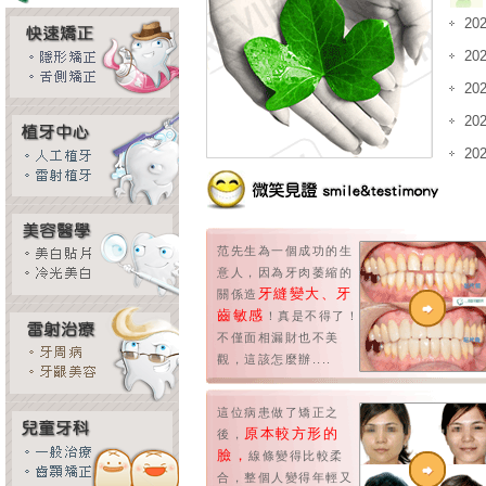
20
20
20
20
20
范先生為一個成功的生
意人，因為牙肉萎縮的
牙縫變大、牙
關係造
齒敏感
！真是不得了！
不僅面相漏財也不美
觀，這該怎麼辦....
這位病患做了矯正之
原本較方形的
後，
臉，
線條變得比較柔
合，整個人變得年輕又